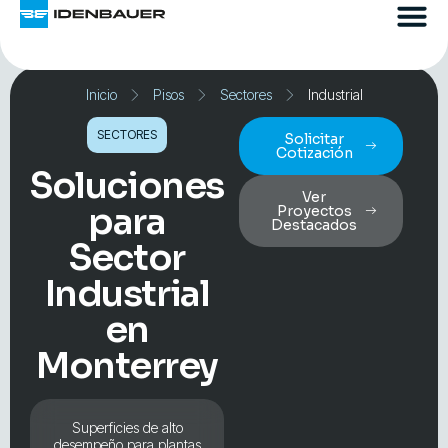
Inicio
Pisos
Sectores
Industrial
SECTORES
Solicitar
Cotización
Soluciones
Ver
para
Proyectos
Destacados
Sector
Industrial
en
Monterrey
Superficies de alto
desempeño para plantas