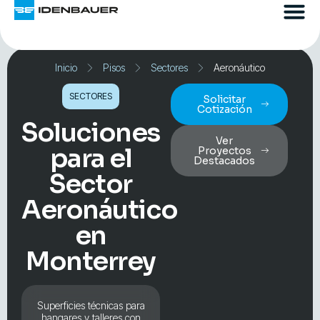
Inicio
Pisos
Sectores
Aeronáutico
SECTORES
Solicitar
Cotización
Soluciones
Ver
para el
Proyectos
Destacados
Sector
Aeronáutico
en
Monterrey
Superficies técnicas para
hangares y talleres con