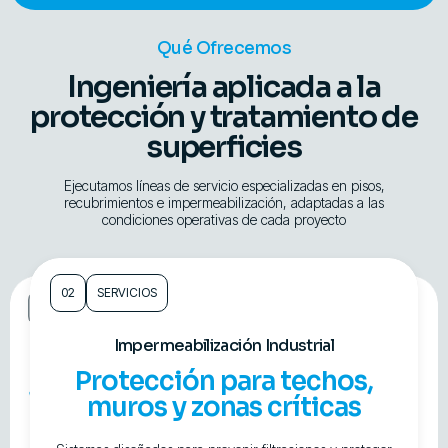
Qué Ofrecemos
Ingeniería aplicada a la
protección y tratamiento de
superficies
Ejecutamos líneas de servicio especializadas en pisos,
recubrimientos e impermeabilización, adaptadas a las
condiciones operativas de cada proyecto
02
SERVICIOS
01
SERVICIOS
03
SERVICIOS
Pulido y Abrillantado de Superficies
Impermeabilización Industrial
Pisos y Recubrimientos Industriales
Acabados resistentes,
Protección para techos,
Sistemas, funcionalidades y
brillantes y fáciles de
muros y zonas críticas
sectores de aplicación
mantener