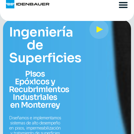
Ingeniería
de
Superficies
Pisos
Epóxicos y
Recubrimientos
Industriales
en Monterrey
Diseñamos e implementamos
sistemas de alto desempeño
en pisos, impermeabilización
y tratamiento de superficies