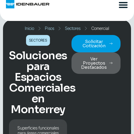
Inicio
Pisos
Sectores
Comercial
SECTORES
Solicitar
Cotización
Soluciones
Ver
para
Proyectos
Destacados
Espacios
Comerciales
en
Monterrey
Superficies funcionales
para áreas comerciales